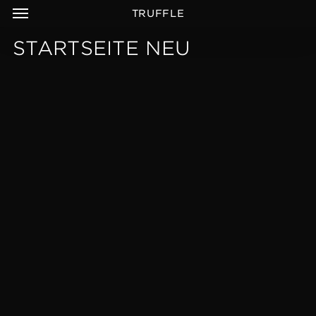
MENÜ
ZUM
TRUFFLE
HAUPTINHALT
SPRINGEN
STARTSEITE NEU