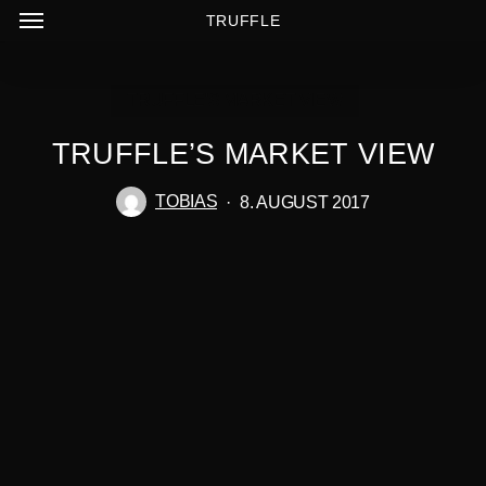
MENÜ
ZUM
TRUFFLE
HAUPTINHALT
SPRINGEN
TRUFFLE'S MARKET VIEW
TRUFFLE’S MARKET VIEW
TOBIAS
8. AUGUST 2017